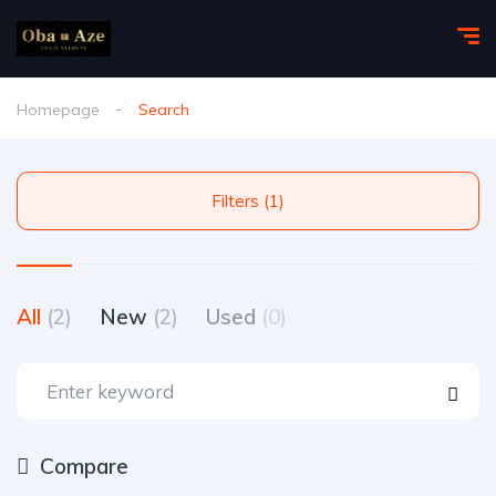
Homepage
Search
Filters (1)
All
(2)
New
(2)
Used
(0)
Compare