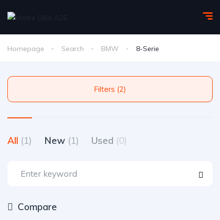
Homepage
Search
BMW
8-Serie
Filters (2)
All
(1)
New
(1)
Used
(0)
Compare