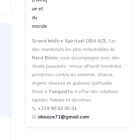
Grand Maître Spirituel OBA AZE
, l’un
des marabouts les plus redoutables du
Nord Bénin
, vous accompagne avec des
rituels puissants : retour affectif immédiat,
protection contre les ennemis, chance,
argent, réussite et guérison spirituelle.
Basé à
Tanguiéta
, il offre des solutions
rapides, fiables et discrètes.
📞
+229 90 82 05 01
📧
obaaze71@gmail.com