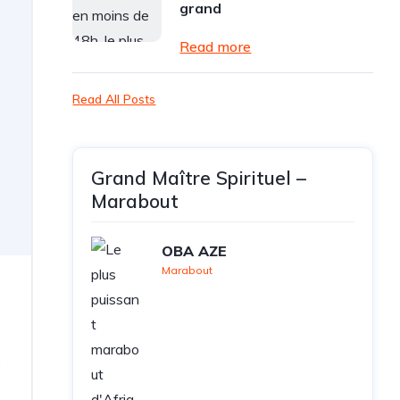
grand
Read more
Read All Posts
Grand Maître Spirituel –
Marabout
OBA AZE
Marabout
,