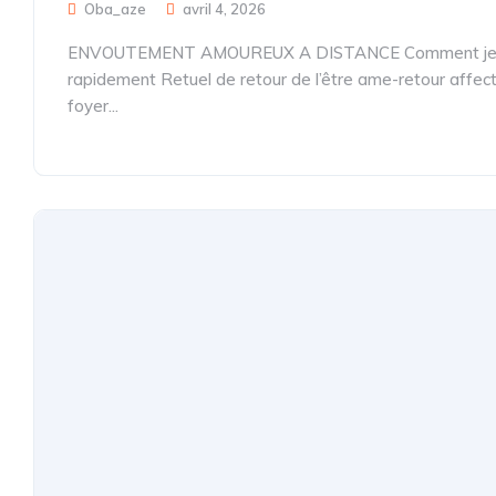
Oba_aze
avril 4, 2026
ENVOUTEMENT AMOUREUX A DISTANCE Comment jeter un 
rapidement Retuel de retour de l’être ame-retour affecti
foyer...