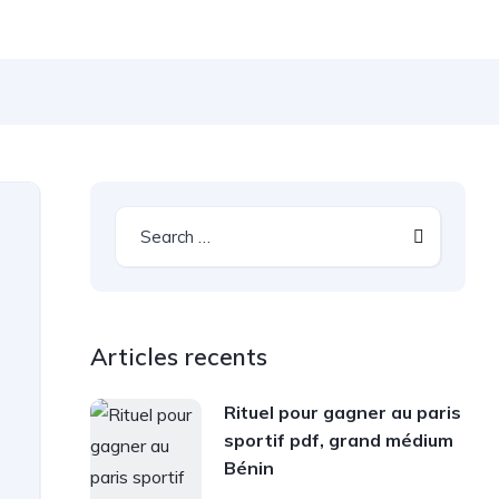
Articles recents
Rituel pour gagner au paris
sportif pdf, grand médium
Bénin