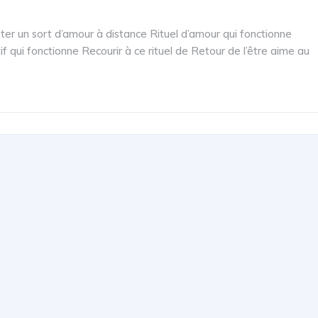
sort d’amour à distance Rituel d’amour qui fonctionne
f qui fonctionne Recourir à ce rituel de Retour de l’être aime au