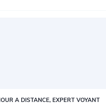
OUR A DISTANCE, EXPERT VOYANT