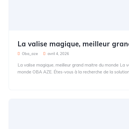
La valise magique, meilleur gra
Oba_aze
avril 4, 2026
La valise magique, meilleur grand maitre du monde La va
monde OBA AZE. Étes-vous à la recherche de la solution