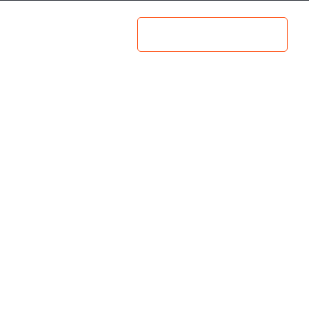
Rendez vous gratuit