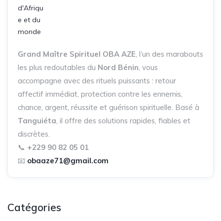
Grand Maître Spirituel OBA AZE
, l’un des marabouts
les plus redoutables du
Nord Bénin
, vous
accompagne avec des rituels puissants : retour
affectif immédiat, protection contre les ennemis,
chance, argent, réussite et guérison spirituelle. Basé à
Tanguiéta
, il offre des solutions rapides, fiables et
discrètes.
📞
+229 90 82 05 01
📧
obaaze71@gmail.com
Catégories