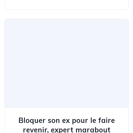
Bloquer son ex pour le faire
revenir, expert marabout