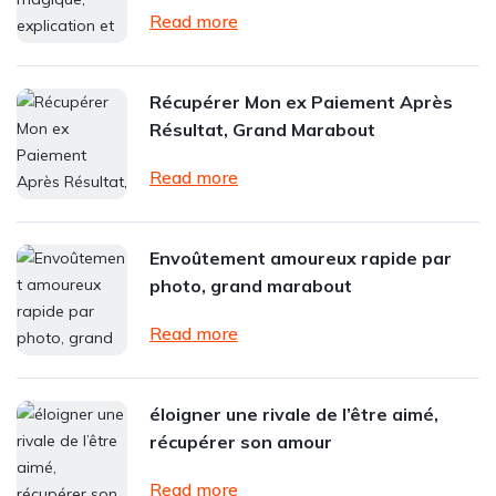
Read more
Récupérer Mon ex Paiement Après
Résultat, Grand Marabout
Read more
Envoûtement amoureux rapide par
photo, grand marabout
Read more
éloigner une rivale de l’être aimé,
récupérer son amour
Read more