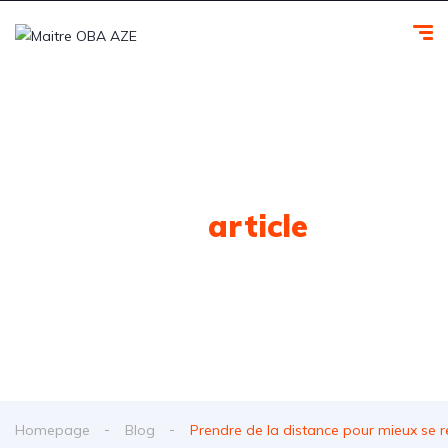
Tag
article
Homepage
Blog
Prendre de la distance pour mieux se r