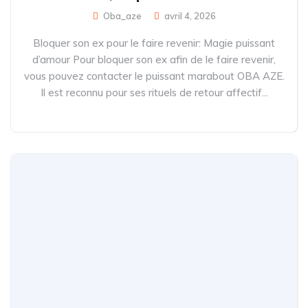
Oba_aze
avril 4, 2026
Bloquer son ex pour le faire revenir: Magie puissant
d’amour Pour bloquer son ex afin de le faire revenir,
vous pouvez contacter le puissant marabout OBA AZE.
Il est reconnu pour ses rituels de retour affectif...