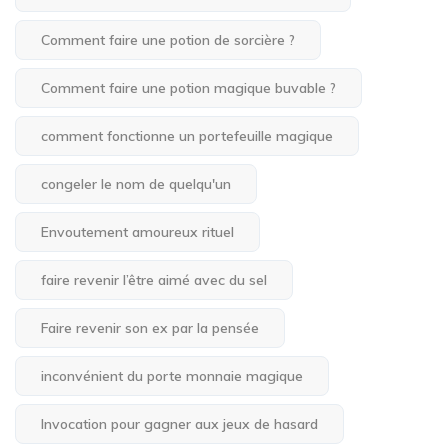
Comment faire une potion de sorcière ?
Comment faire une potion magique buvable ?
comment fonctionne un portefeuille magique
congeler le nom de quelqu'un
Envoutement amoureux rituel
faire revenir l’être aimé avec du sel
Faire revenir son ex par la pensée
inconvénient du porte monnaie magique
Invocation pour gagner aux jeux de hasard