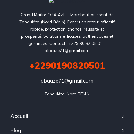
Grand Maître OBA AZE – Marabout puissant de
Tanguiéta (Nord Bénin). Expert en retour affectif
rapide, protection, chance, réussite et
prospérité. Solutions efficaces, authentiques et
garanties. Contact : +229 90 82 05 01 –
obaaze71@gmail.com
+2290190820501
obaaze71@gmail.com
Tanguiéta, Nord BENIN
Accueil
Blog