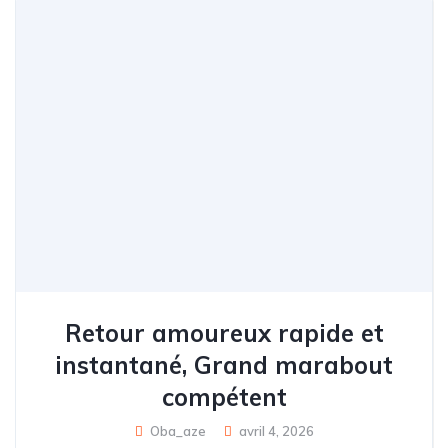
Retour amoureux rapide et
instantané, Grand marabout
compétent
Oba_aze
avril 4, 2026