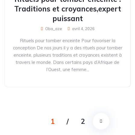
Traditions et croyances,expert
puissant
Oba_aze
avril 4, 2026
Rituels pour tomber enceinte Pour favoriser la
conception De nos jours il y a des rituels pour tomber
enceinte, plusieurs traditions et croyances existent à
travers le monde. Dans certains pays d’Afrique de
I’Ouest, une femme...
1
/
2