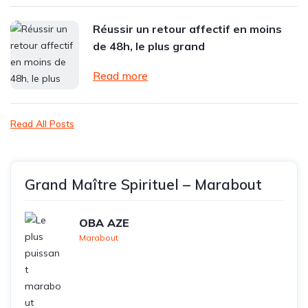
Réussir un retour affectif en moins
de 48h, le plus grand
Read more
Read All Posts
Grand Maître Spirituel – Marabout
OBA AZE
Marabout