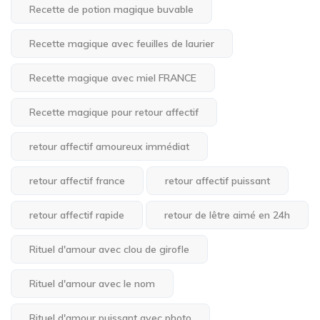
Recette de potion magique buvable
Recette magique avec feuilles de laurier
Recette magique avec miel FRANCE
Recette magique pour retour affectif
retour affectif amoureux immédiat
retour affectif france
retour affectif puissant
retour affectif rapide
retour de lêtre aimé en 24h
Rituel d'amour avec clou de girofle
Rituel d'amour avec le nom
Rituel d'amour puissant avec photo