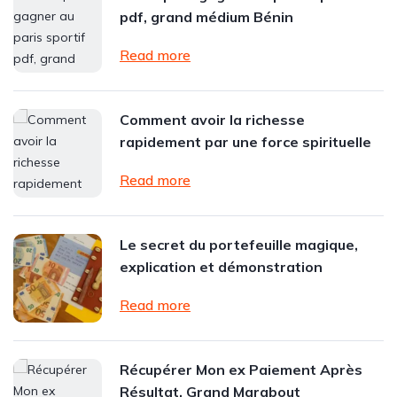
pdf, grand médium Bénin
Read more
Comment avoir la richesse
rapidement par une force spirituelle
Read more
Le secret du portefeuille magique,
explication et démonstration
Read more
Récupérer Mon ex Paiement Après
Résultat, Grand Marabout