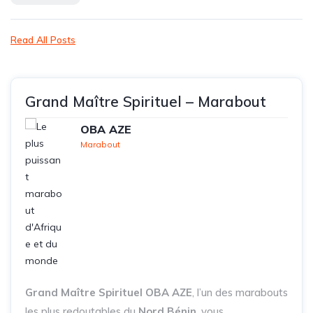
Read All Posts
Grand Maître Spirituel – Marabout
OBA AZE
Marabout
Grand Maître Spirituel OBA AZE
, l’un des marabouts
les plus redoutables du
Nord Bénin
, vous