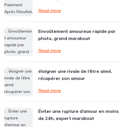
Read more
Envoûtement amoureux rapide par
photo, grand marabout
Read more
éloigner une rivale de l’être aimé,
récupérer son amour
Read more
Éviter une rupture d’amour en moins
de 24h, expert marabout