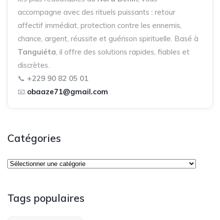
accompagne avec des rituels puissants : retour
affectif immédiat, protection contre les ennemis,
chance, argent, réussite et guérison spirituelle. Basé à
Tanguiéta
, il offre des solutions rapides, fiables et
discrètes.
📞
+229 90 82 05 01
📧
obaaze71@gmail.com
Catégories
Tags populaires