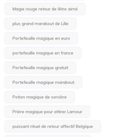
Magie rouge retour de lêtre aimé
plus grand marabout de Lille
Portefeuille magique en euro
portefeuille magique en france
Portefeuille magique gratuit
Portefeuille magique marabout
Potion magique de sorcière
Prière magique pour attirer Lamour
puissant rituel de retour affectif Belgique