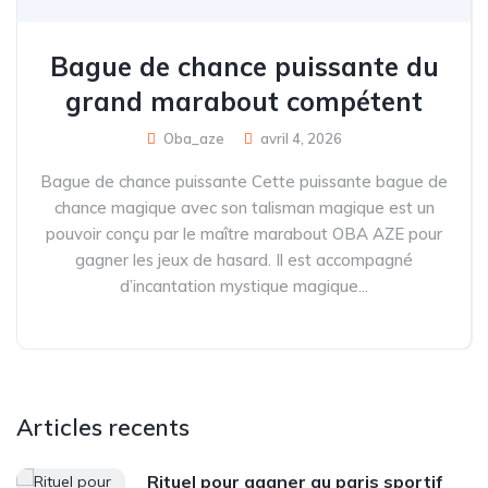
Bague de chance puissante du
grand marabout compétent
Oba_aze
avril 4, 2026
Bague de chance puissante Cette puissante bague de
chance magique avec son talisman magique est un
pouvoir conçu par le maître marabout OBA AZE pour
gagner les jeux de hasard. Il est accompagné
d’incantation mystique magique...
Articles recents
Rituel pour gagner au paris sportif