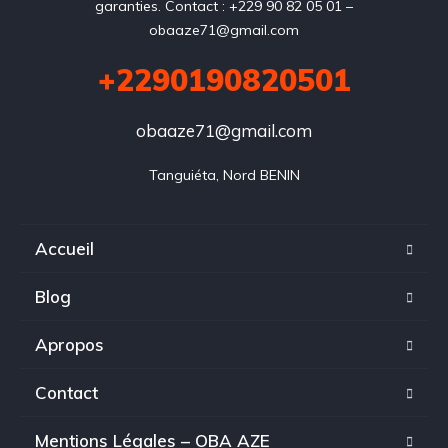
garanties. Contact : +229 90 82 05 01 –
obaaze71@gmail.com
+2290190820501
obaaze71@gmail.com
Tanguiéta, Nord BENIN
Accueil
Blog
Apropos
Contact
Mentions Légales – OBA AZE