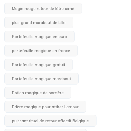
Magie rouge retour de lêtre aimé
plus grand marabout de Lille
Portefeuille magique en euro
portefeuille magique en france
Portefeuille magique gratuit
Portefeuille magique marabout
Potion magique de sorcière
Prière magique pour attirer Lamour
puissant rituel de retour affectif Belgique