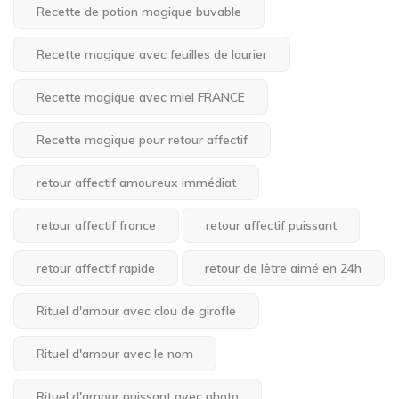
Recette de potion magique buvable
Recette magique avec feuilles de laurier
Recette magique avec miel FRANCE
Recette magique pour retour affectif
retour affectif amoureux immédiat
retour affectif france
retour affectif puissant
retour affectif rapide
retour de lêtre aimé en 24h
Rituel d'amour avec clou de girofle
Rituel d'amour avec le nom
Rituel d'amour puissant avec photo