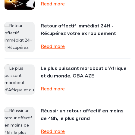
Read more
Retour affectif immédiat 24H -
Récupérez votre ex rapidement
Read more
Le plus puissant marabout d'Afrique
et du monde, OBA AZE
Read more
Réussir un retour affectif en moins
de 48h, le plus grand
Read more