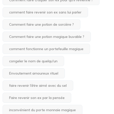
Comment faire craquer son ex pour qu’il revienne ?
comment faire revenir son ex sans lui parler
Comment faire une potion de sorcière ?
Comment faire une potion magique buvable ?
comment fonctionne un portefeuille magique
congeler le nom de quelqu'un
Envoutement amoureux rituel
faire revenir l’être aimé avec du sel
Faire revenir son ex par la pensée
inconvénient du porte monnaie magique