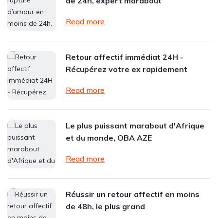
de 24h, expert marabout
Read more
Retour affectif immédiat 24H -
Récupérez votre ex rapidement
Read more
Le plus puissant marabout d'Afrique
et du monde, OBA AZE
Read more
Réussir un retour affectif en moins
de 48h, le plus grand