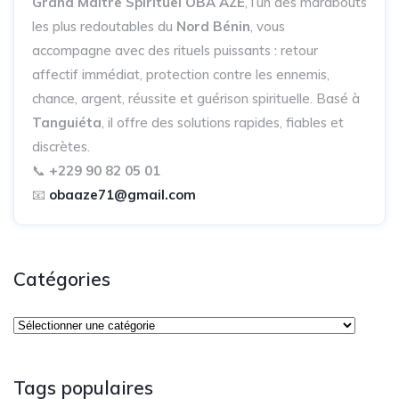
Grand Maître Spirituel OBA AZE
, l’un des marabouts
les plus redoutables du
Nord Bénin
, vous
accompagne avec des rituels puissants : retour
affectif immédiat, protection contre les ennemis,
chance, argent, réussite et guérison spirituelle. Basé à
Tanguiéta
, il offre des solutions rapides, fiables et
discrètes.
📞
+229 90 82 05 01
📧
obaaze71@gmail.com
Catégories
Tags populaires