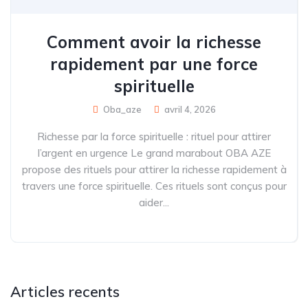
Comment avoir la richesse
rapidement par une force
spirituelle
Oba_aze
avril 4, 2026
Richesse par la force spirituelle : rituel pour attirer
l’argent en urgence Le grand marabout OBA AZE
propose des rituels pour attirer la richesse rapidement à
travers une force spirituelle. Ces rituels sont conçus pour
aider...
Articles recents