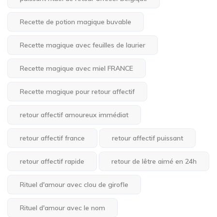
Recette de potion magique buvable
Recette magique avec feuilles de laurier
Recette magique avec miel FRANCE
Recette magique pour retour affectif
retour affectif amoureux immédiat
retour affectif france
retour affectif puissant
retour affectif rapide
retour de lêtre aimé en 24h
Rituel d'amour avec clou de girofle
Rituel d'amour avec le nom