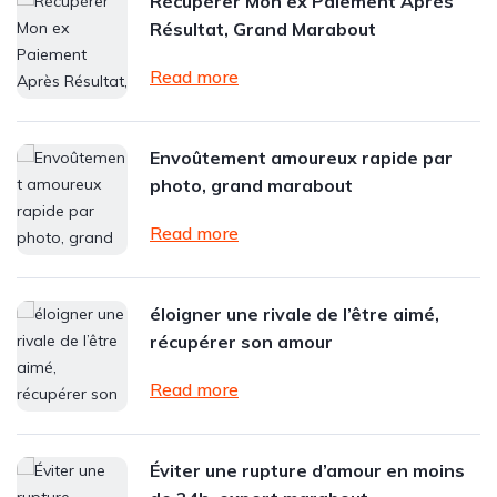
Récupérer Mon ex Paiement Après
Résultat, Grand Marabout
Read more
Envoûtement amoureux rapide par
photo, grand marabout
Read more
éloigner une rivale de l’être aimé,
récupérer son amour
Read more
Éviter une rupture d’amour en moins