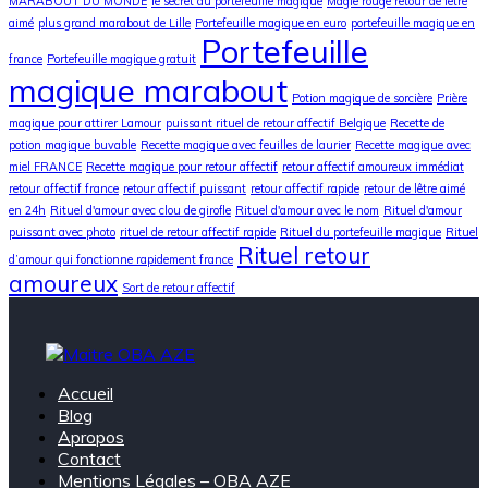
MARABOUT DU MONDE
le secret du portefeuille magique
Magie rouge retour de lêtre
aimé
plus grand marabout de Lille
Portefeuille magique en euro
portefeuille magique en
Portefeuille
france
Portefeuille magique gratuit
magique marabout
Potion magique de sorcière
Prière
magique pour attirer Lamour
puissant rituel de retour affectif Belgique
Recette de
potion magique buvable
Recette magique avec feuilles de laurier
Recette magique avec
miel FRANCE
Recette magique pour retour affectif
retour affectif amoureux immédiat
retour affectif france
retour affectif puissant
retour affectif rapide
retour de lêtre aimé
en 24h
Rituel d'amour avec clou de girofle
Rituel d'amour avec le nom
Rituel d'amour
puissant avec photo
rituel de retour affectif rapide
Rituel du portefeuille magique
Rituel
Rituel retour
d’amour qui fonctionne rapidement france
amoureux
Sort de retour affectif
Accueil
Blog
Apropos
Contact
Mentions Légales – OBA AZE