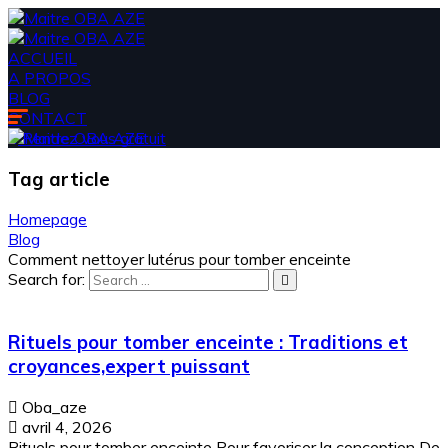
ACCUEIL
A PROPOS
BLOG
CONTACT
Rendez vous gratuit
Tag
article
Homepage
Blog
Comment nettoyer lutérus pour tomber enceinte
Search for:
Rituels pour tomber enceinte : Traditions et
croyances,expert puissant
Oba_aze
avril 4, 2026
Rituels pour tomber enceinte Pour favoriser la conception De