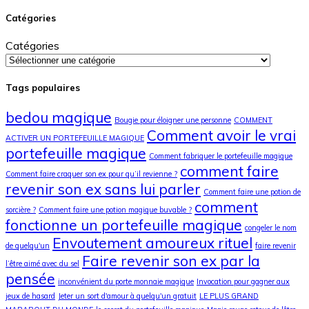
Catégories
Catégories
Tags populaires
bedou magique
Bougie pour éloigner une personne
COMMENT
Comment avoir le vrai
ACTIVER UN PORTEFEUILLE MAGIQUE
portefeuille magique
Comment fabriquer le portefeuille magique
comment faire
Comment faire craquer son ex pour qu’il revienne ?
revenir son ex sans lui parler
Comment faire une potion de
comment
sorcière ?
Comment faire une potion magique buvable ?
fonctionne un portefeuille magique
congeler le nom
Envoutement amoureux rituel
de quelqu'un
faire revenir
Faire revenir son ex par la
l’être aimé avec du sel
pensée
inconvénient du porte monnaie magique
Invocation pour gagner aux
jeux de hasard
Jeter un sort d'amour à quelqu'un gratuit
LE PLUS GRAND