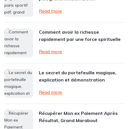
Read more
Comment avoir la richesse
rapidement par une force spirituelle
Read more
Le secret du portefeuille magique,
explication et démonstration
Read more
Récupérer Mon ex Paiement Après
Résultat, Grand Marabout