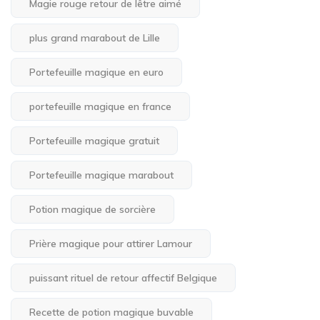
Magie rouge retour de lêtre aimé
plus grand marabout de Lille
Portefeuille magique en euro
portefeuille magique en france
Portefeuille magique gratuit
Portefeuille magique marabout
Potion magique de sorcière
Prière magique pour attirer Lamour
puissant rituel de retour affectif Belgique
Recette de potion magique buvable