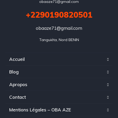
obaaze71@gmail.com
+2290190820501
obaaze71@gmail.com
Tanguiéta, Nord BENIN
Accueil
Blog
Apropos
Contact
Mentions Légales – OBA AZE