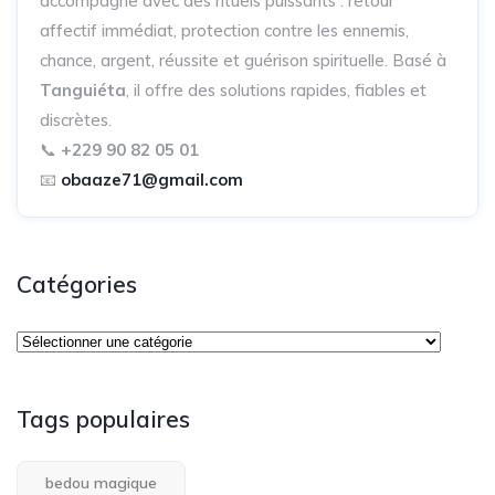
accompagne avec des rituels puissants : retour
affectif immédiat, protection contre les ennemis,
chance, argent, réussite et guérison spirituelle. Basé à
Tanguiéta
, il offre des solutions rapides, fiables et
discrètes.
📞
+229 90 82 05 01
📧
obaaze71@gmail.com
Catégories
Tags populaires
bedou magique