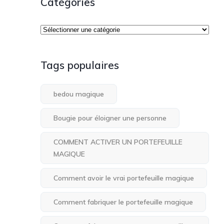
Catégories
Tags populaires
bedou magique
Bougie pour éloigner une personne
COMMENT ACTIVER UN PORTEFEUILLE
MAGIQUE
Comment avoir le vrai portefeuille magique
Comment fabriquer le portefeuille magique