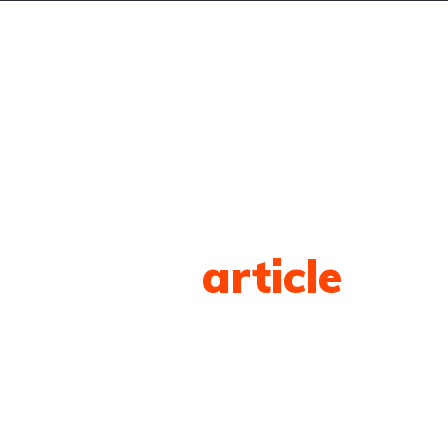
BLOG
CONTACT
Tag
article