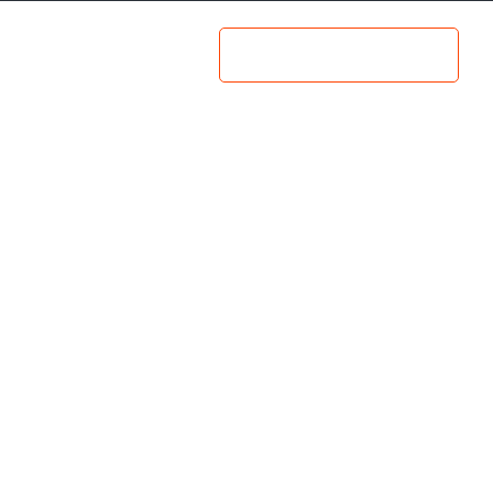
Rendez vous gratuit