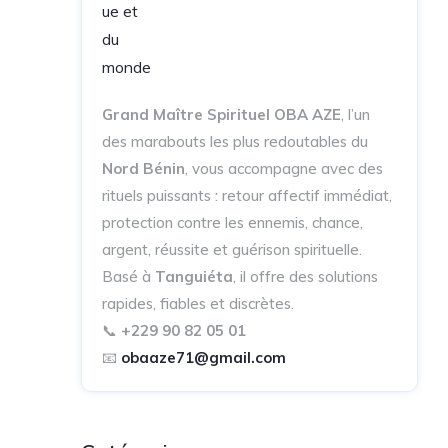
Grand Maître Spirituel OBA AZE
, l’un
des marabouts les plus redoutables du
Nord Bénin
, vous accompagne avec des
rituels puissants : retour affectif immédiat,
protection contre les ennemis, chance,
argent, réussite et guérison spirituelle.
Basé à
Tanguiéta
, il offre des solutions
rapides, fiables et discrètes.
📞
+229 90 82 05 01
📧
obaaze71@gmail.com