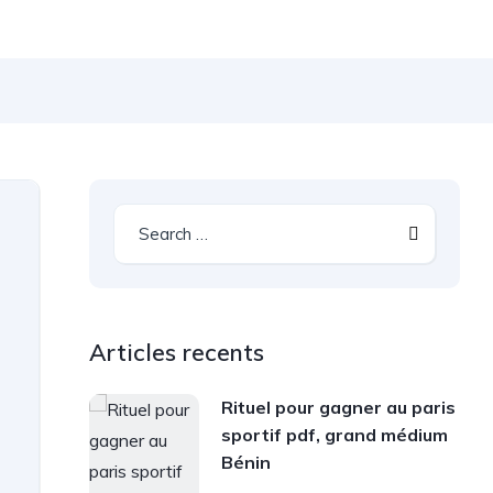
Articles recents
Rituel pour gagner au paris
sportif pdf, grand médium
Bénin