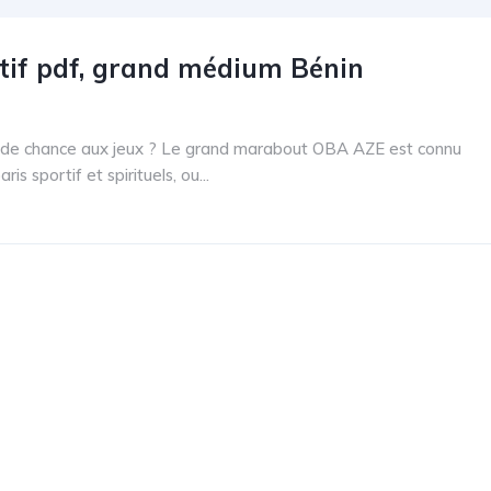
rtif pdf, grand médium Bénin
uels de chance aux jeux ? Le grand marabout OBA AZE est connu
 sportif et spirituels, ou...