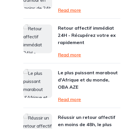
Read more
Retour affectif immédiat
24H - Récupérez votre ex
rapidement
Read more
Le plus puissant marabout
d'Afrique et du monde,
OBA AZE
Read more
Réussir un retour affectif
en moins de 48h, le plus