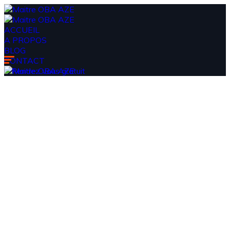
ACCUEIL
A PROPOS
BLOG
CONTACT
Rendez vous gratuit
Tag
article