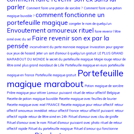
parler
Comment faire une potion de sorcière ?
Comment faire une potion
comment fonctionne un
magique buvable ?
portefeuille magique
congeler le nom de quelqu'un
Envoutement amoureux rituel
faire revenir l’être
Faire revenir son ex par la
aimé avec du sel
pensée
inconvénient du porte monnaie magique
Invocation pour gagner
aux jeux de hasard
Jeter un sort d'amour à quelqu'un gratuit
LE PLUS GRAND
MARABOUT DU MONDE
le secret du portefeuille magique
Magie rouge retour de
lêtre aimé
plus grand marabout de Lille
Portefeuille magique en euro
portefeuille
Portefeuille
magique en france
Portefeuille magique gratuit
magique marabout
Potion magique de sorcière
Prière magique pour attirer Lamour
puissant rituel de retour affectif Belgique
Recette de potion magique buvable
Recette magique avec feuilles de laurier
Recette magique avec miel FRANCE
Recette magique pour retour affectif
retour
affectif amoureux immédiat
retour affectif france
retour affectif puissant
retour
affectif rapide
retour de lêtre aimé en 24h
Rituel d'amour avec clou de girofle
Rituel d'amour avec le nom
Rituel d'amour puissant avec photo
rituel de retour
affectif rapide
Rituel du portefeuille magique
Rituel d’amour qui fonctionne