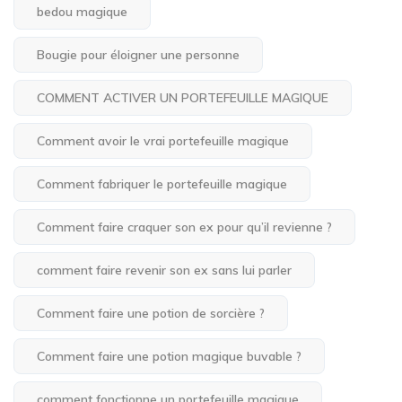
bedou magique
Bougie pour éloigner une personne
COMMENT ACTIVER UN PORTEFEUILLE MAGIQUE
Comment avoir le vrai portefeuille magique
Comment fabriquer le portefeuille magique
Comment faire craquer son ex pour qu’il revienne ?
comment faire revenir son ex sans lui parler
Comment faire une potion de sorcière ?
Comment faire une potion magique buvable ?
comment fonctionne un portefeuille magique