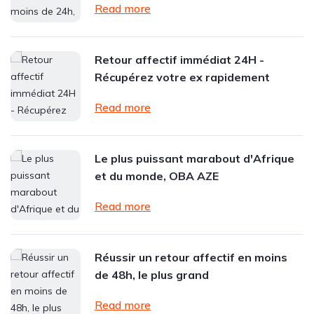
Read more
Retour affectif immédiat 24H -
Récupérez votre ex rapidement
Read more
Le plus puissant marabout d'Afrique
et du monde, OBA AZE
Read more
Réussir un retour affectif en moins
de 48h, le plus grand
Read more