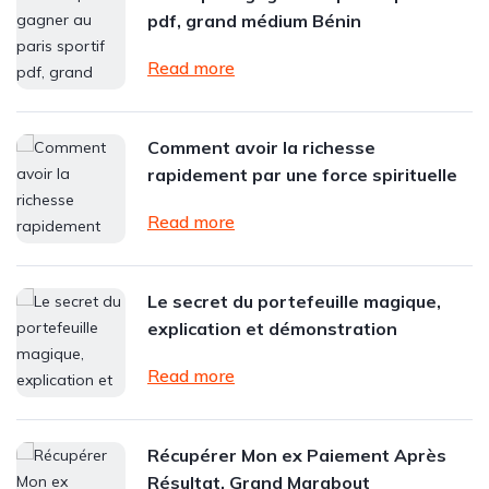
pdf, grand médium Bénin
Read more
Comment avoir la richesse
rapidement par une force spirituelle
Read more
Le secret du portefeuille magique,
explication et démonstration
Read more
Récupérer Mon ex Paiement Après
Résultat, Grand Marabout