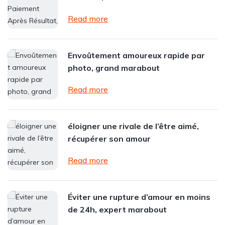
Read more
Envoûtement amoureux rapide par
photo, grand marabout
Read more
éloigner une rivale de l’être aimé,
récupérer son amour
Read more
Éviter une rupture d’amour en moins
de 24h, expert marabout