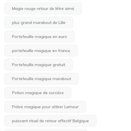
Magie rouge retour de lêtre aimé
plus grand marabout de Lille
Portefeuille magique en euro
portefeuille magique en france
Portefeuille magique gratuit
Portefeuille magique marabout
Potion magique de sorcière
Prière magique pour attirer Lamour
puissant rituel de retour affectif Belgique