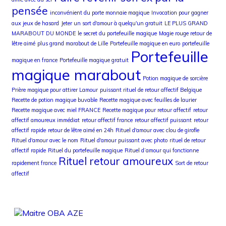
pensée
inconvénient du porte monnaie magique
Invocation pour gagner
aux jeux de hasard
Jeter un sort d'amour à quelqu'un gratuit
LE PLUS GRAND
MARABOUT DU MONDE
le secret du portefeuille magique
Magie rouge retour de
lêtre aimé
plus grand marabout de Lille
Portefeuille magique en euro
portefeuille
Portefeuille
magique en france
Portefeuille magique gratuit
magique marabout
Potion magique de sorcière
Prière magique pour attirer Lamour
puissant rituel de retour affectif Belgique
Recette de potion magique buvable
Recette magique avec feuilles de laurier
Recette magique avec miel FRANCE
Recette magique pour retour affectif
retour
affectif amoureux immédiat
retour affectif france
retour affectif puissant
retour
affectif rapide
retour de lêtre aimé en 24h
Rituel d'amour avec clou de girofle
Rituel d'amour avec le nom
Rituel d'amour puissant avec photo
rituel de retour
affectif rapide
Rituel du portefeuille magique
Rituel d’amour qui fonctionne
Rituel retour amoureux
rapidement france
Sort de retour
affectif