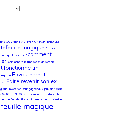
onne
COMMENT ACTIVER UN PORTEFEUILLE
tefeuille magique
Comment
comment
pour qu’il revienne ?
ler
Comment faire une potion de sorcière ?
 fonctionne un
Envoutement
quelqu'un
Faire revenir son ex
u sel
agique
Invocation pour gagner aux jeux de hasard
MARABOUT DU MONDE
le secret du portefeuille
de Lille
Portefeuille magique en euro
portefeuille
feuille magique