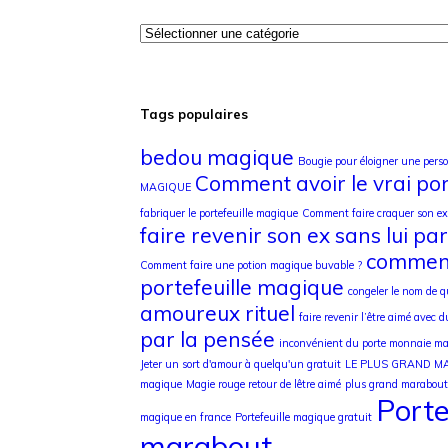
Tags populaires
bedou magique
Bougie pour éloigner une pers
Comment avoir le vrai por
MAGIQUE
fabriquer le portefeuille magique
Comment faire craquer son ex 
faire revenir son ex sans lui par
comment
Comment faire une potion magique buvable ?
portefeuille magique
congeler le nom de 
amoureux rituel
faire revenir l’être aimé avec d
par la pensée
inconvénient du porte monnaie m
Jeter un sort d'amour à quelqu'un gratuit
LE PLUS GRAND 
magique
Magie rouge retour de lêtre aimé
plus grand marabout 
Porte
magique en france
Portefeuille magique gratuit
marabout