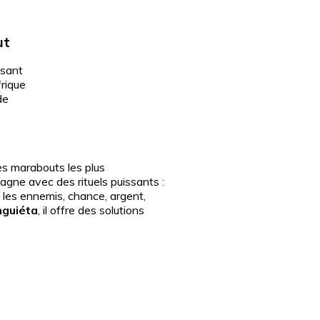
ut
des marabouts les plus
gne avec des rituels puissants :
e les ennemis, chance, argent,
guiéta
, il offre des solutions