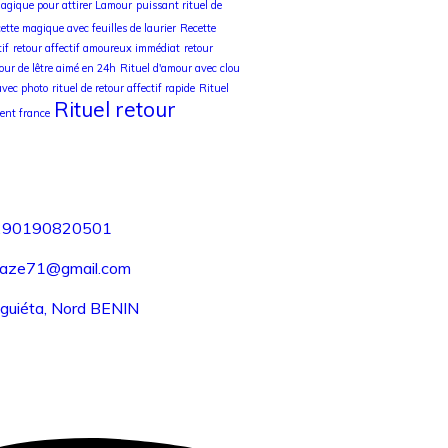
magique pour attirer Lamour
puissant rituel de
ette magique avec feuilles de laurier
Recette
if
retour affectif amoureux immédiat
retour
tour de lêtre aimé en 24h
Rituel d'amour avec clou
avec photo
rituel de retour affectif rapide
Rituel
Rituel retour
ent france
290190820501
aze71@gmail.com
guiéta, Nord BENIN