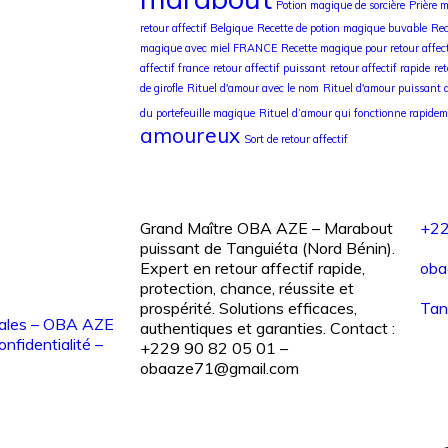
Potion magique de sorcière
Prière 
retour affectif Belgique
Recette de potion magique buvable
Rec
magique avec miel FRANCE
Recette magique pour retour affect
affectif france
retour affectif puissant
retour affectif rapide
re
de girofle
Rituel d'amour avec le nom
Rituel d'amour puissant 
du portefeuille magique
Rituel d’amour qui fonctionne rapidem
amoureux
Sort de retour affectif
Grand Maître OBA AZE – Marabout
+2
puissant de Tanguiéta (Nord Bénin).
Expert en retour affectif rapide,
oba
protection, chance, réussite et
prospérité. Solutions efficaces,
Tan
ales – OBA AZE
authentiques et garanties. Contact :
onfidentialité –
+229 90 82 05 01 –
obaaze71@gmail.com