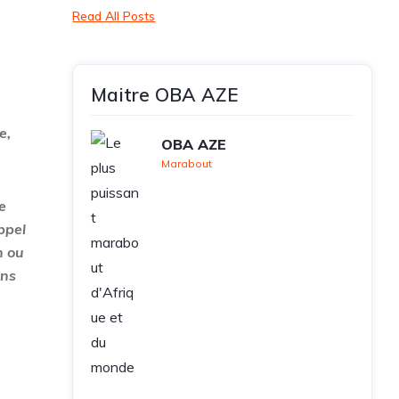
Read All Posts
Maitre OBA AZE
e,
OBA AZE
Marabout
e
ppel
n ou
ans