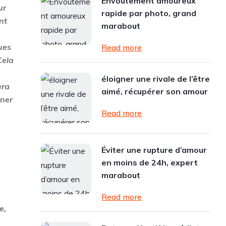
Envoûtement amoureux
ur
rapide par photo, grand
nt
marabout
ues
Read more
Cela
éloigner une rivale de l’être
era
aimé, récupérer son amour
ner
Read more
Éviter une rupture d’amour
en moins de 24h, expert
marabout
Read more
e,