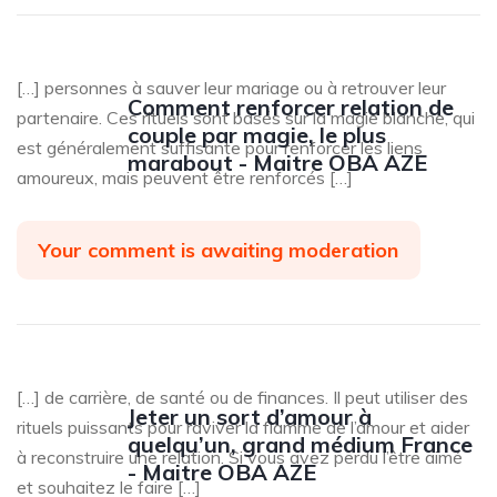
[…] personnes à sauver leur mariage ou à retrouver leur
Comment renforcer relation de
partenaire. Ces rituels sont basés sur la magie blanche, qui
couple par magie, le plus
est généralement suffisante pour renforcer les liens
marabout - Maitre OBA AZE
amoureux, mais peuvent être renforcés […]
Your comment is awaiting moderation
[…] de carrière, de santé ou de finances. Il peut utiliser des
Jeter un sort d’amour à
rituels puissants pour raviver la flamme de l’amour et aider
quelqu’un, grand médium France
à reconstruire une relation. Si vous avez perdu l’être aimé
- Maitre OBA AZE
et souhaitez le faire […]