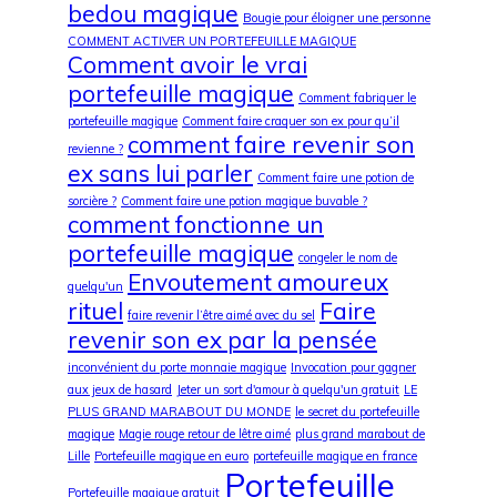
bedou magique
Bougie pour éloigner une personne
COMMENT ACTIVER UN PORTEFEUILLE MAGIQUE
Comment avoir le vrai
portefeuille magique
Comment fabriquer le
portefeuille magique
Comment faire craquer son ex pour qu’il
comment faire revenir son
revienne ?
ex sans lui parler
Comment faire une potion de
sorcière ?
Comment faire une potion magique buvable ?
comment fonctionne un
portefeuille magique
congeler le nom de
Envoutement amoureux
quelqu'un
rituel
Faire
faire revenir l’être aimé avec du sel
revenir son ex par la pensée
inconvénient du porte monnaie magique
Invocation pour gagner
aux jeux de hasard
Jeter un sort d'amour à quelqu'un gratuit
LE
PLUS GRAND MARABOUT DU MONDE
le secret du portefeuille
magique
Magie rouge retour de lêtre aimé
plus grand marabout de
Lille
Portefeuille magique en euro
portefeuille magique en france
Portefeuille
Portefeuille magique gratuit