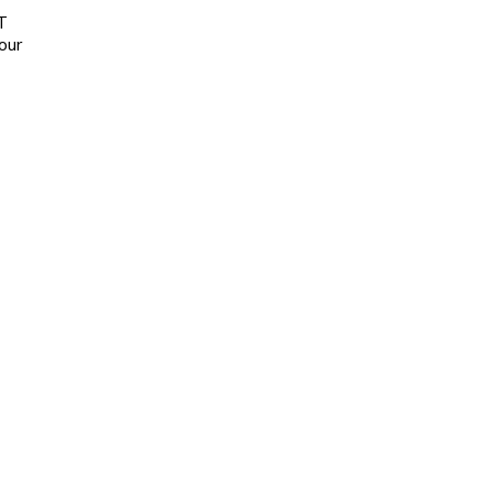
T
our