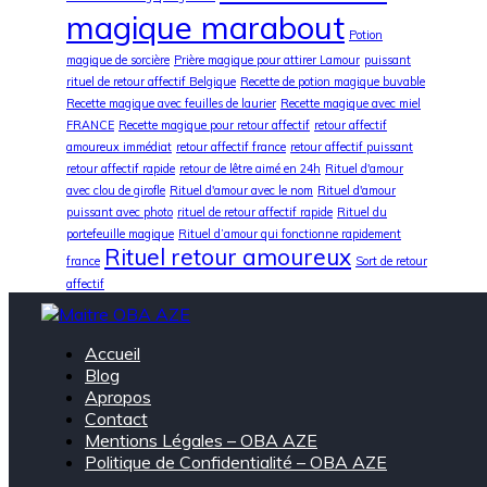
magique marabout
Potion
magique de sorcière
Prière magique pour attirer Lamour
puissant
rituel de retour affectif Belgique
Recette de potion magique buvable
Recette magique avec feuilles de laurier
Recette magique avec miel
FRANCE
Recette magique pour retour affectif
retour affectif
amoureux immédiat
retour affectif france
retour affectif puissant
retour affectif rapide
retour de lêtre aimé en 24h
Rituel d'amour
avec clou de girofle
Rituel d'amour avec le nom
Rituel d'amour
puissant avec photo
rituel de retour affectif rapide
Rituel du
portefeuille magique
Rituel d’amour qui fonctionne rapidement
Rituel retour amoureux
france
Sort de retour
affectif
Accueil
Blog
Apropos
Contact
Mentions Légales – OBA AZE
Politique de Confidentialité – OBA AZE