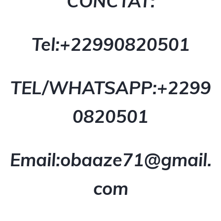
CONCTAT:
Tel:+229
90820501
TEL/WHATSAPP:+229
9
0820501
Email:obaaze71@gmail.
com